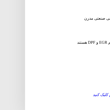
د
 کلیک
کن
ید