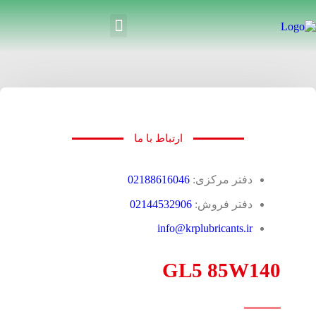
ارتباط با ما
دفتر مرکزی:
02188616046
دفتر فروش:
02144532906
info@krplubricants.ir
GL5 85W140