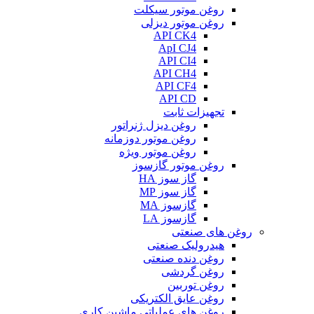
روغن موتور سیکلت
روغن موتور دیزلی
API CK4
ApI CJ4
API CI4
API CH4
API CF4
API CD
تجهیزات ثابت
روغن دیزل ژنراتور
روغن موتور دوزمانه
روغن موتور ویژه
روغن موتور گازسوز
گاز سوز HA
گاز سوز MP
گازسوز MA
گازسوز LA
روغن های صنعتی
هیدرولیک صنعتی
روغن دنده صنعتی
روغن گردشی
روغن توربین
روغن عایق الکتریکی
روغن های عملیاتی ماشین کاری