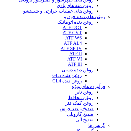
روغن مته های بادی
روغن های عملیات حرارتی و شستشو
روغن های دنده خودرو
روغن دنده اتوماتیک
ATF DCT
ATF CVT
ATF WS
ATF AL4
ATF SP-IV
ATF II
ATF VI
ATF III
روغن دنده دستی
روغن دنده GL5
روغن دنده GL4
فرآورده های ویژه
روغن تایر
روغن محافظ
روغن کمک فنر
ضدیخ و ضد جوش
ضدیخ گازویلی
ضدیخ آلی
گریس ها
گریس کاپ