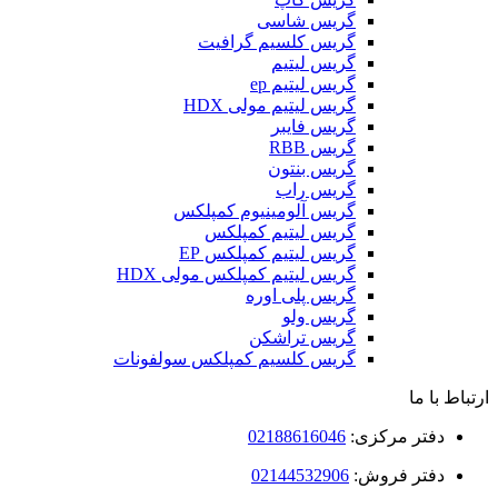
گریس شاسی
گریس کلسیم گرافیت
گریس لیتیم
گریس لیتیم ep
گریس لیتیم مولی HDX
گریس فایبر
گریس RBB
گریس بنتون
گریس راب
گریس آلومینیوم کمپلکس
گریس لیتیم کمپلکس
گریس لیتیم کمپلکس EP
گریس لیتیم کمپلکس مولی HDX
گریس پلی اوره
گریس ولو
گریس تراشکن
گریس کلسیم کمپلکس سولفونات
ارتباط با ما
دفتر مرکزی:
02188616046
دفتر فروش:
02144532906