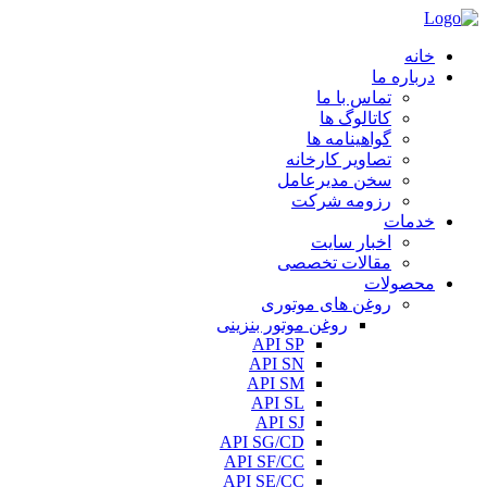
خانه
درباره ما
تماس با ما
کاتالوگ ها
گواهینامه ها
تصاویر کارخانه
سخن مدیرعامل
رزومه شرکت
خدمات
اخبار سایت
مقالات تخصصی
محصولات
روغن های موتوری
روغن موتور بنزینی
API SP
API SN
API SM
API SL
API SJ
API SG/CD
API SF/CC
API SE/CC