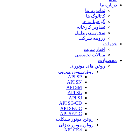
درباره ما
تماس با ما
کاتالوگ ها
گواهینامه ها
تصاویر کارخانه
سخن مدیرعامل
رزومه شرکت
خدمات
اخبار سایت
مقالات تخصصی
محصولات
روغن های موتوری
روغن موتور بنزینی
API SP
API SN
API SM
API SL
API SJ
API SG/CD
API SF/CC
API SE/CC
روغن موتور سیکلت
روغن موتور دیزلی
API CK4