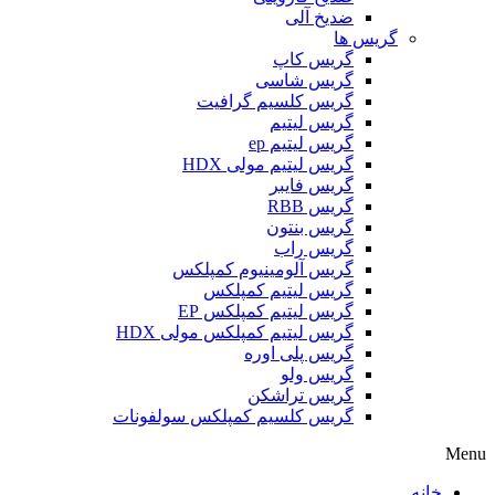
ضدیخ آلی
گریس ها
گریس کاپ
گریس شاسی
گریس کلسیم گرافیت
گریس لیتیم
گریس لیتیم ep
گریس لیتیم مولی HDX
گریس فایبر
گریس RBB
گریس بنتون
گریس راب
گریس آلومینیوم کمپلکس
گریس لیتیم کمپلکس
گریس لیتیم کمپلکس EP
گریس لیتیم کمپلکس مولی HDX
گریس پلی اوره
گریس ولو
گریس تراشکن
گریس کلسیم کمپلکس سولفونات
Menu
خانه