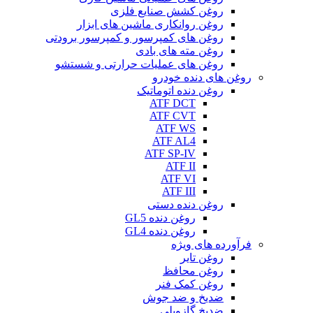
روغن کشش صنایع فلزی
روغن روانکاری ماشین های ابزار
روغن های کمپرسور و کمپرسور برودتی
روغن مته های بادی
روغن های عملیات حرارتی و شستشو
روغن های دنده خودرو
روغن دنده اتوماتیک
ATF DCT
ATF CVT
ATF WS
ATF AL4
ATF SP-IV
ATF II
ATF VI
ATF III
روغن دنده دستی
روغن دنده GL5
روغن دنده GL4
فرآورده های ویژه
روغن تایر
روغن محافظ
روغن کمک فنر
ضدیخ و ضد جوش
ضدیخ گازویلی