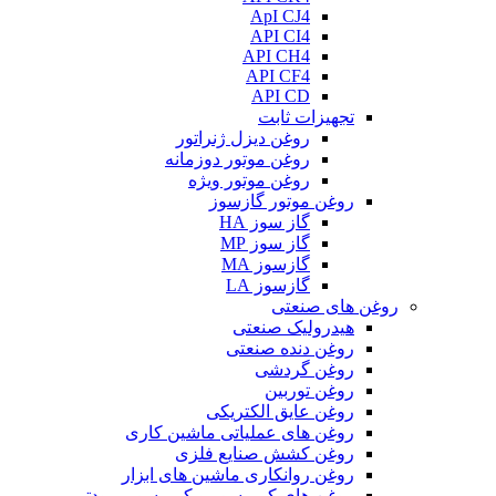
ApI CJ4
API CI4
API CH4
API CF4
API CD
تجهیزات ثابت
روغن دیزل ژنراتور
روغن موتور دوزمانه
روغن موتور ویژه
روغن موتور گازسوز
گاز سوز HA
گاز سوز MP
گازسوز MA
گازسوز LA
روغن های صنعتی
هیدرولیک صنعتی
روغن دنده صنعتی
روغن گردشی
روغن توربین
روغن عایق الکتریکی
روغن های عملیاتی ماشین کاری
روغن کشش صنایع فلزی
روغن روانکاری ماشین های ابزار
روغن های کمپرسور و کمپرسور برودتی