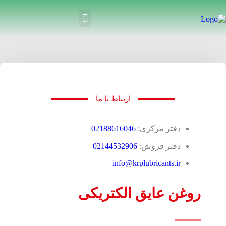
ارتباط با ما
دفتر مرکزی:
02188616046
دفتر فروش:
02144532906
info@krplubricants.ir
روغن عایق الکتریکی