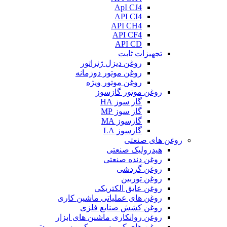
ApI CJ4
API CI4
API CH4
API CF4
API CD
تجهیزات ثابت
روغن دیزل ژنراتور
روغن موتور دوزمانه
روغن موتور ویژه
روغن موتور گازسوز
گاز سوز HA
گاز سوز MP
گازسوز MA
گازسوز LA
روغن های صنعتی
هیدرولیک صنعتی
روغن دنده صنعتی
روغن گردشی
روغن توربین
روغن عایق الکتریکی
روغن های عملیاتی ماشین کاری
روغن کشش صنایع فلزی
روغن روانکاری ماشین های ابزار
روغن های کمپرسور و کمپرسور برودتی