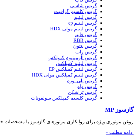
گریس شاسی
گریس کلسیم گرافیت
گریس لیتیم
گریس لیتیم ep
گریس لیتیم مولی HDX
گریس فایبر
گریس RBB
گریس بنتون
گریس راب
گریس آلومینیوم کمپلکس
گریس لیتیم کمپلکس
گریس لیتیم کمپلکس EP
گریس لیتیم کمپلکس مولی HDX
گریس پلی اوره
گریس ولو
گریس تراشکن
گریس کلسیم کمپلکس سولفونات
گازسوز MP
روغن موتوری ویژه برای روانکاری موتورهای گازسوز با مشخصات خاک
ادامه مطلب »