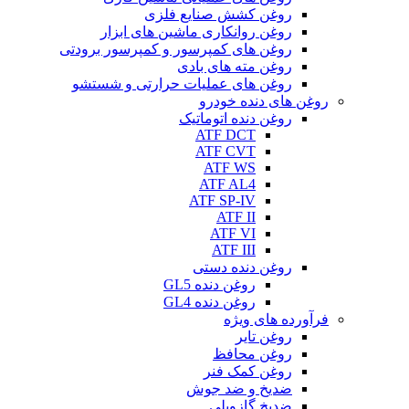
روغن کشش صنایع فلزی
روغن روانکاری ماشین های ابزار
روغن های کمپرسور و کمپرسور برودتی
روغن مته های بادی
روغن های عملیات حرارتی و شستشو
روغن های دنده خودرو
روغن دنده اتوماتیک
ATF DCT
ATF CVT
ATF WS
ATF AL4
ATF SP-IV
ATF II
ATF VI
ATF III
روغن دنده دستی
روغن دنده GL5
روغن دنده GL4
فرآورده های ویژه
روغن تایر
روغن محافظ
روغن کمک فنر
ضدیخ و ضد جوش
ضدیخ گازویلی