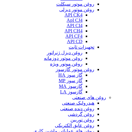
روغن موتور سیکلت
روغن موتور دیزلی
API CK4
ApI CJ4
API CI4
API CH4
API CF4
API CD
تجهیزات ثابت
روغن دیزل ژنراتور
روغن موتور دوزمانه
روغن موتور ویژه
روغن موتور گازسوز
گاز سوز HA
گاز سوز MP
گازسوز MA
گازسوز LA
روغن های صنعتی
هیدرولیک صنعتی
روغن دنده صنعتی
روغن گردشی
روغن توربین
روغن عایق الکتریکی
روغن های عملیاتی ماشین کاری