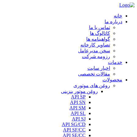
خانه
درباره ما
تماس با ما
کاتالوگ ها
گواهینامه ها
تصاویر کارخانه
سخن مدیرعامل
رزومه شرکت
خدمات
اخبار سایت
مقالات تخصصی
محصولات
روغن های موتوری
روغن موتور بنزینی
API SP
API SN
API SM
API SL
API SJ
API SG/CD
API SF/CC
API SE/CC