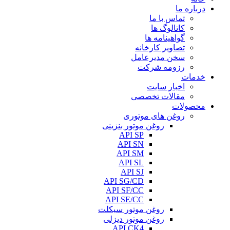
درباره ما
تماس با ما
کاتالوگ ها
گواهینامه ها
تصاویر کارخانه
سخن مدیرعامل
رزومه شرکت
خدمات
اخبار سایت
مقالات تخصصی
محصولات
روغن های موتوری
روغن موتور بنزینی
API SP
API SN
API SM
API SL
API SJ
API SG/CD
API SF/CC
API SE/CC
روغن موتور سیکلت
روغن موتور دیزلی
API CK4