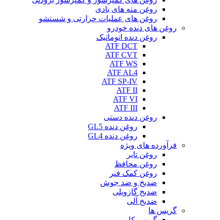
روغن مته های بادی
روغن های عملیات حرارتی و شستشو
روغن های دنده خودرو
روغن دنده اتوماتیک
ATF DCT
ATF CVT
ATF WS
ATF AL4
ATF SP-IV
ATF II
ATF VI
ATF III
روغن دنده دستی
روغن دنده GL5
روغن دنده GL4
فرآورده های ویژه
روغن تایر
روغن محافظ
روغن کمک فنر
ضدیخ و ضد جوش
ضدیخ گازویلی
ضدیخ آلی
گریس ها
گریس کاپ