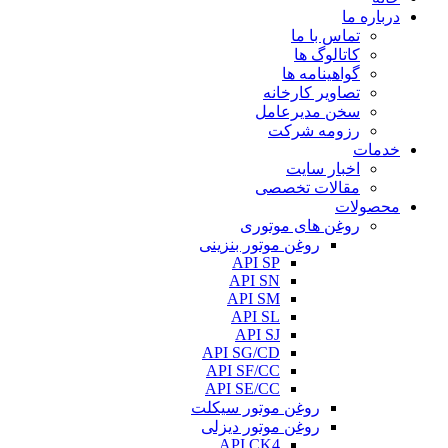
درباره ما
تماس با ما
کاتالوگ ها
گواهینامه ها
تصاویر کارخانه
سخن مدیرعامل
رزومه شرکت
خدمات
اخبار سایت
مقالات تخصصی
محصولات
روغن های موتوری
روغن موتور بنزینی
API SP
API SN
API SM
API SL
API SJ
API SG/CD
API SF/CC
API SE/CC
روغن موتور سیکلت
روغن موتور دیزلی
API CK4