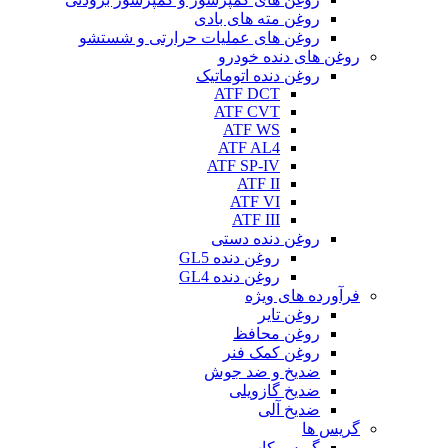
روغن مته های بادی
روغن های عملیات حرارتی و شستشو
روغن های دنده خودرو
روغن دنده اتوماتیک
ATF DCT
ATF CVT
ATF WS
ATF AL4
ATF SP-IV
ATF II
ATF VI
ATF III
روغن دنده دستی
روغن دنده GL5
روغن دنده GL4
فرآورده های ویژه
روغن تایر
روغن محافظ
روغن کمک فنر
ضدیخ و ضد جوش
ضدیخ گازویلی
ضدیخ آلی
گریس ها
گریس کاپ