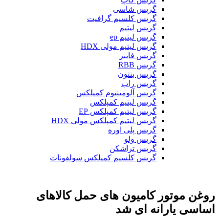
گریس شاسی
گریس کلسیم گرافیت
گریس لیتیم
گریس لیتیم ep
گریس لیتیم مولی HDX
گریس فایبر
گریس RBB
گریس بنتون
گریس راب
گریس آلومینیوم کمپلکس
گریس لیتیم کمپلکس
گریس لیتیم کمپلکس EP
گریس لیتیم کمپلکس مولی HDX
گریس پلی اوره
گریس ولو
گریس تراشکن
گریس کلسیم کمپلکس سولفونات
روغن موتور کامیون های حمل کالاهای
اساسی یارانه ای شد