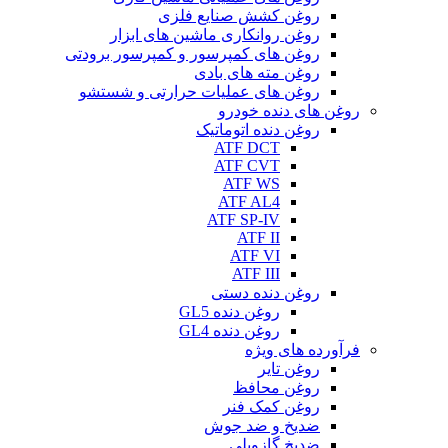
روغن کشش صنایع فلزی
روغن روانکاری ماشین های ابزار
روغن های کمپرسور و کمپرسور برودتی
روغن مته های بادی
روغن های عملیات حرارتی و شستشو
روغن های دنده خودرو
روغن دنده اتوماتیک
ATF DCT
ATF CVT
ATF WS
ATF AL4
ATF SP-IV
ATF II
ATF VI
ATF III
روغن دنده دستی
روغن دنده GL5
روغن دنده GL4
فرآورده های ویژه
روغن تایر
روغن محافظ
روغن کمک فنر
ضدیخ و ضد جوش
ضدیخ گازویلی