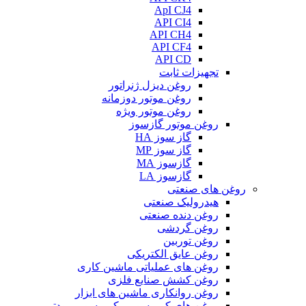
ApI CJ4
API CI4
API CH4
API CF4
API CD
تجهیزات ثابت
روغن دیزل ژنراتور
روغن موتور دوزمانه
روغن موتور ویژه
روغن موتور گازسوز
گاز سوز HA
گاز سوز MP
گازسوز MA
گازسوز LA
روغن های صنعتی
هیدرولیک صنعتی
روغن دنده صنعتی
روغن گردشی
روغن توربین
روغن عایق الکتریکی
روغن های عملیاتی ماشین کاری
روغن کشش صنایع فلزی
روغن روانکاری ماشین های ابزار
روغن های کمپرسور و کمپرسور برودتی