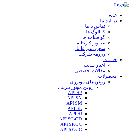
خانه
درباره ما
تماس با ما
کاتالوگ ها
گواهینامه ها
تصاویر کارخانه
سخن مدیرعامل
رزومه شرکت
خدمات
اخبار سایت
مقالات تخصصی
محصولات
روغن های موتوری
روغن موتور بنزینی
API SP
API SN
API SM
API SL
API SJ
API SG/CD
API SF/CC
API SE/CC