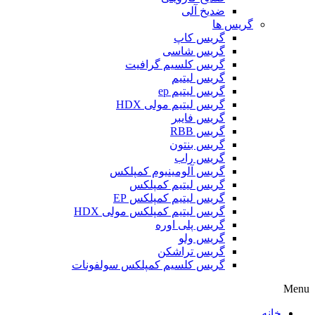
ضدیخ آلی
گریس ها
گریس کاپ
گریس شاسی
گریس کلسیم گرافیت
گریس لیتیم
گریس لیتیم ep
گریس لیتیم مولی HDX
گریس فایبر
گریس RBB
گریس بنتون
گریس راب
گریس آلومینیوم کمپلکس
گریس لیتیم کمپلکس
گریس لیتیم کمپلکس EP
گریس لیتیم کمپلکس مولی HDX
گریس پلی اوره
گریس ولو
گریس تراشکن
گریس کلسیم کمپلکس سولفونات
Menu
خانه