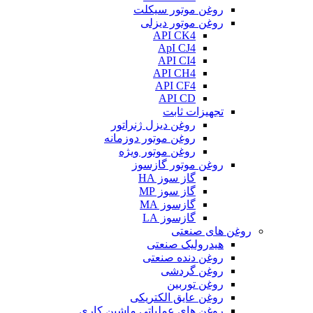
روغن موتور سیکلت
روغن موتور دیزلی
API CK4
ApI CJ4
API CI4
API CH4
API CF4
API CD
تجهیزات ثابت
روغن دیزل ژنراتور
روغن موتور دوزمانه
روغن موتور ویژه
روغن موتور گازسوز
گاز سوز HA
گاز سوز MP
گازسوز MA
گازسوز LA
روغن های صنعتی
هیدرولیک صنعتی
روغن دنده صنعتی
روغن گردشی
روغن توربین
روغن عایق الکتریکی
روغن های عملیاتی ماشین کاری