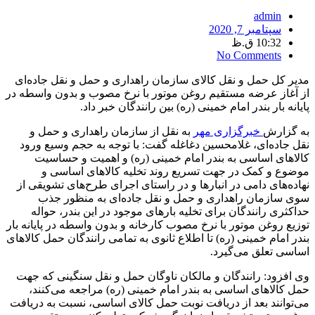
admin
سپتامبر 7, 2020
10:32 ق.ظ
No Comments
مدیر کل حمل و نقل کالای سازمان راهداری و حمل و نقل جاده‌ای
از آغاز عرضه مستقیم روغن موتور با نرخ مصوب و بدون واسطه در
پایانه بار بندر امام خمینی (ره) بین رانندگان خبر داد.
به گزارش
خبرگزاری مهر
به نقل از سازمان راهداری و حمل و
نقل جاده‌ای، غلامحسین دغاغله گفت: با توجه به حجم وسیع ورود
کالاهای اساسی به بندر امام خمینی (ره) و اهمیت و حساسیت
موضوع و کمک در جهت تسریع روند تخلیه کالاهای اساسی و
نهاده‌های دامی در انبارها و در راستای اجرای طرح‌های تشویقی از
سوی سازمان راهداری و حمل و نقل جاده‌ای به منظور جذب
حداکثری رانندگان برای تخلیه بارهای موجود در این بندر، حواله
توزیع روغن موتور با نرخ مصوب کارخانه و بدون واسطه در پایانه بار
بندر امام خمینی (ره) تا اطلاع ثانوی به تمامی رانندگان حمل کالاهای
اساسی تعلق می‌گیرد.
وی افزود: رانندگان و مالکان ناوگان حمل و نقل سنگینی که جهت
حمل کالاهای اساسی به بندر امام خمینی (ره) مراجعه می‌کنند،
می‌توانند بعد از دریافت نوبت حمل کالای اساسی، نسبت به دریافت